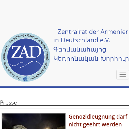
Skip to main content
Zentralrat der Armenier
in Deutschland e.V.
Գերմանահայոց
Կեդրոնական Խորհու
Tog
nav
Presse
Genozidleugnung darf
Vergessen im Namen
Gemeinsamer Appell
Appell an
Aserbaidschan:
nicht geehrt werden –
deutscher Interessen
an Bundeskanzler
Prozessbeginn gegen