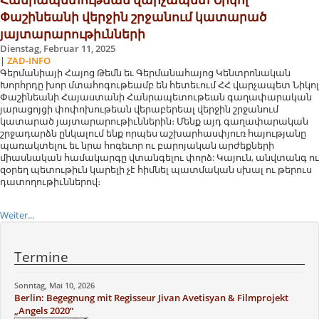
Փաշինեանի վերջին շրջանում կատարած
յայտարարութիւնների
Dienstag, Februar 11, 2025
|
ZAD-INFO
​Գերմանիայի Հայոց Թեմն եւ Գերմանահայոց Կենտրոնական
Խորհրդը խոր մտահոգութեամբ են հետեւում ՀՀ վարչապետ Նիկոլ
Փաշինեանի Հայաստանի Հանրապետութեան գաղափարական
յարացոյցի փոփոխութեան վերաբերեալ վերջին շրջանում
կատարած յայտարարութիւններին։ Մենք այդ գաղափարական
շրջադարձն ընկալում ենք որպես աշխարհասփյուռ հայությանը
պառակտելու եւ նրա հոգեւոր ու բարոյական արժեքների
միասնական համակարգը վտանգելու փորձ: Կայուն, անվտանգ ու
զօրեղ պետութիւն կարելի չէ հիմնել պատմական սխալ ու թերուս
դատողութիւններով։
Weiter...
Termine
Sonntag, Mai 10, 2026
Berlin: Begegnung mit Regisseur Jivan Avetisyan & Filmprojekt
„Angels 2020“