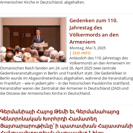
Armenischen Kirche in Deutschland, abgehalten.
Gedenken zum 110.
Jahrestag des
Völkermords an den
Armeniern
Montag, Mai 5, 2025
|
ZAD-INFO
Anlässlich des 110. Jahrestags des
Völkermords an den Armeniern im
Osmanischen Reich fanden am 24. und 26. April 2025 zwei zentrale
Gedenkveranstaltungen in Berlin und Frankfurt statt. Die Gedenkfeier in
Berlin wurde im Abgeordnetenhaus abgehalten, während die Veranstaltung
in Frankfurt – wie in jedem Jahr – in der historischen Paulskirche stattfand.
Veranstalter waren der Zentralrat der Armenier in Deutschland (ZAD) und
die Diözese der Armenischen Kirche in Deutschland.
Գերմանիայի Հայոց Թեմի եւ Գերմանահայոց
Կենտրոնական Խորհրդի Համատեղ
Յայտարարութիւնը՝ ի պատասխան Հայաստանի
Հանրապետութեան վարչապետ Նիկոլ