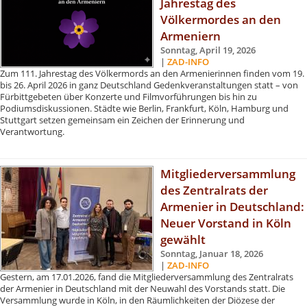
Jahrestag des
Völkermordes an den
Armeniern
Sonntag, April 19, 2026
|
ZAD-INFO
Zum 111. Jahrestag des Völkermords an den Armenierinnen finden vom 19.
bis 26. April 2026 in ganz Deutschland Gedenkveranstaltungen statt – von
Fürbittgebeten über Konzerte und Filmvorführungen bis hin zu
Podiumsdiskussionen. Städte wie Berlin, Frankfurt, Köln, Hamburg und
Stuttgart setzen gemeinsam ein Zeichen der Erinnerung und
Verantwortung.
Mitgliederversammlung
des Zentralrats der
Armenier in Deutschland:
Neuer Vorstand in Köln
gewählt
Sonntag, Januar 18, 2026
|
ZAD-INFO
Gestern, am 17.01.2026, fand die Mitgliederversammlung des Zentralrats
der Armenier in Deutschland mit der Neuwahl des Vorstands statt. Die
Versammlung wurde in Köln, in den Räumlichkeiten der Diözese der