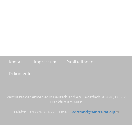
Kontakt
Impressum
Publikationen
Dokumente
Zentralrat der Armenier in Deutschland e.V. Postfach 703040, 60567
Frankfurt am Main
Telefon: 0177 1678165 Email:
vorstand@zentralrat.org