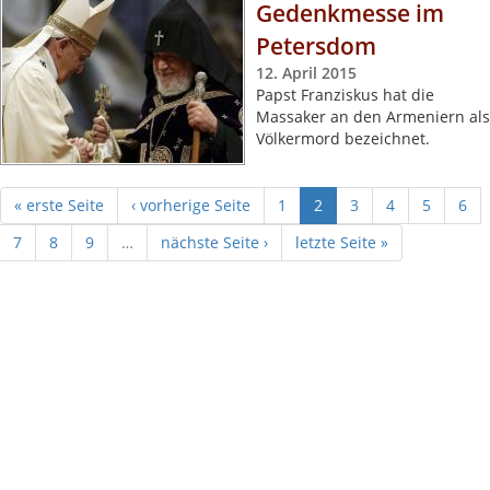
Gedenkmesse im
Petersdom
12. April 2015
Papst Franziskus hat die
Massaker an den Armeniern als
Völkermord bezeichnet.
« erste Seite
‹ vorherige Seite
1
2
3
4
5
6
7
8
9
…
nächste Seite ›
letzte Seite »