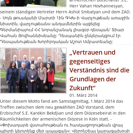
Herr Vahan Hovhannesyan,
seinem ständigen Vertreter Herrn Ashot Smbatyan und dem ZAD.
- Սոյն թուականի Մարտի 1ին ԳԿԽ-ի Վարչութեան առաջին
նիստին, վարչութեանս անդամներին այցելեց
Գերմանիայում ՀՀ նորանշանակ լիազօր դեսպան՝ Տիար
Վահան Յովհաննիսեանը: Դեսպանին ընկերակցում էր
Դեսպանութեան Խորհրդական Աշոտ Սմբատեանը:
„Vertrauen und
gegenseitiges
Verständnis sind die
Grundlagen der
Zukunft“
01. März 2014
Unter diesem Motto fand am Samstagmittag, 1.März 2014 das
Treffen zwischen dem neu gewählten ZAD Vorstand, dem
Erzbischof S.E. Karekin Bekdjian und dem Diözesebeirat in den
Räumlichkeiten der armenischen Diözese in Köln statt. -
«Փոխադարձ վստահութեան ու հասկացողութեան վրայ
պիտի կերտենք մեր ապագան»: Վերոնշեալ կարագախօսի