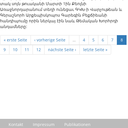
տակ սոյն թուականի Մարտի 1ին Քեոլնի
Առաջնորդարանում տեղի ունեցաւ ԳԿԽ-ի Վարչութեան և
Գերաշնորհ Արքեպիսկոպոս Գարեգին Բեքճիեանի
հանդիպումը որին ներկայ էին նաև Թեմական Խորհրդի
անդամները:
« erste Seite
‹ vorherige Seite
…
4
5
6
7
8
9
10
11
12
nächste Seite ›
letzte Seite »
Kontakt
Impressum
Publikationen