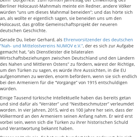
Berliner Holocaust-Mahnmals meinte ein Redner, andere Völker
würden “uns um dieses Mahnmal beneiden”; und das hörte sich
an, als wollte er eigentlich sagen, sie beneiden uns um den
Holocaust, das größte Gemeinschaftsprojekt der neueren
deutschen Geschichte.
Gerade Du, lieber Gerhard, als
Ehrenvorsitzender des deutschen
“Nah- und Mittelostvereins NUMOV e.V.”
, der es sich zur Aufgabe
gemacht hat, “als Dienstleister die bilateralen
Wirtschaftsbeziehungen zwischen Deutschland und den Ländern
des Nahen und Mittleren Ostens” zu fördern, wärest der Richtige,
um den Türken zu sagen, es würde ihre Aussichten, in die EU
aufgenommen zu werden, enorm befördern, wenn sie sich endlich
bei den Armeniern für die “Vorgänge” von 1915 entschuldigen
würden.
Einige Tausend türkische Intellektuelle haben das bereits getan
und sind dafür als “Verräter” und “Nestbeschmutzer” verleumdet
worden. In vier Jahren, 2015, wird es 100 Jahre her sein, dass der
Völkermord an den Armeniern seinen Anfang nahm. Er wird erst
vorbei sein, wenn sich die Türken zu ihrer historischen Schuld
und Verantwortung bekannt haben.