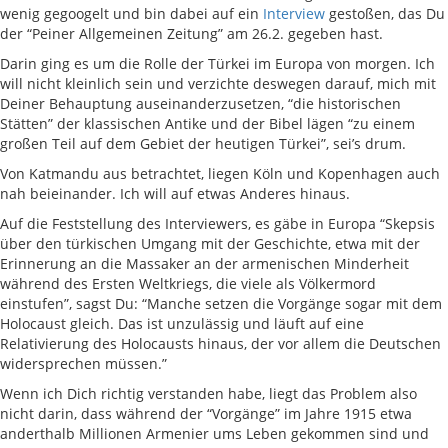
wenig gegoogelt und bin dabei auf ein
Interview
gestoßen, das Du
der “Peiner Allgemeinen Zeitung” am 26.2. gegeben hast.
Darin ging es um die Rolle der Türkei im Europa von morgen. Ich
will nicht kleinlich sein und verzichte deswegen darauf, mich mit
Deiner Behauptung auseinanderzusetzen, “die historischen
Stätten” der klassischen Antike und der Bibel lägen “zu einem
großen Teil auf dem Gebiet der heutigen Türkei”, sei’s drum.
Von Katmandu aus betrachtet, liegen Köln und Kopenhagen auch
nah beieinander. Ich will auf etwas Anderes hinaus.
Auf die Feststellung des Interviewers, es gäbe in Europa “Skepsis
über den türkischen Umgang mit der Geschichte, etwa mit der
Erinnerung an die Massaker an der armenischen Minderheit
während des Ersten Weltkriegs, die viele als Völkermord
einstufen”, sagst Du: “Manche setzen die Vorgänge sogar mit dem
Holocaust gleich. Das ist unzulässig und läuft auf eine
Relativierung des Holocausts hinaus, der vor allem die Deutschen
widersprechen müssen.”
Wenn ich Dich richtig verstanden habe, liegt das Problem also
nicht darin, dass während der “Vorgänge” im Jahre 1915 etwa
anderthalb Millionen Armenier ums Leben gekommen sind und