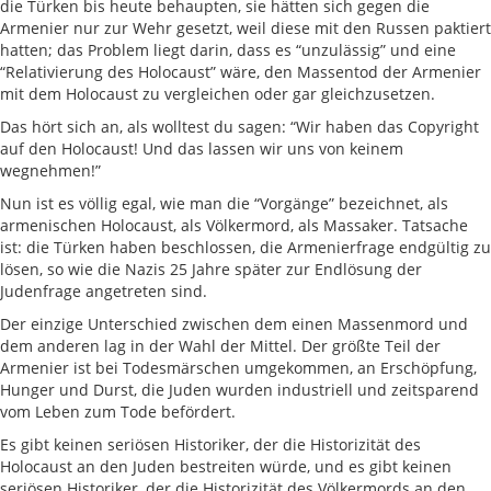
die Türken bis heute behaupten, sie hätten sich gegen die
Armenier nur zur Wehr gesetzt, weil diese mit den Russen paktiert
hatten; das Problem liegt darin, dass es “unzulässig” und eine
“Relativierung des Holocaust” wäre, den Massentod der Armenier
mit dem Holocaust zu vergleichen oder gar gleichzusetzen.
Das hört sich an, als wolltest du sagen: “Wir haben das Copyright
auf den Holocaust! Und das lassen wir uns von keinem
wegnehmen!”
Nun ist es völlig egal, wie man die “Vorgänge” bezeichnet, als
armenischen Holocaust, als Völkermord, als Massaker. Tatsache
ist: die Türken haben beschlossen, die Armenierfrage endgültig zu
lösen, so wie die Nazis 25 Jahre später zur Endlösung der
Judenfrage angetreten sind.
Der einzige Unterschied zwischen dem einen Massenmord und
dem anderen lag in der Wahl der Mittel. Der größte Teil der
Armenier ist bei Todesmärschen umgekommen, an Erschöpfung,
Hunger und Durst, die Juden wurden industriell und zeitsparend
vom Leben zum Tode befördert.
Es gibt keinen seriösen Historiker, der die Historizität des
Holocaust an den Juden bestreiten würde, und es gibt keinen
seriösen Historiker, der die Historizität des Völkermords an den