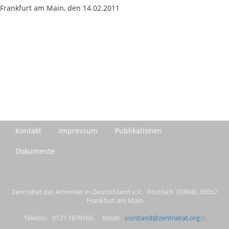
Frankfurt am Main, den 14.02.2011
Kontakt
Impressum
Publikationen
Dokumente
Zentralrat der Armenier in Deutschland e.V. Postfach 703040, 60567
Frankfurt am Main
Telefon: 0177 1678165 Email:
vorstand@zentralrat.org