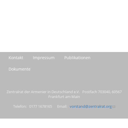
Kontakt
Impressum
Publikationen
Dokumente
Zentralrat der Armenier in Deutschland e.V. Postfach 703040, 60567
Frankfurt am Main
Telefon: 0177 1678165 Email:
vorstand@zentralrat.org