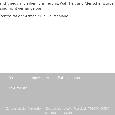
nicht neutral bleiben. Erinnerung, Wahrheit und Menschenwürde
sind nicht verhandelbar.
Zentralrat der Armenier in Deutschland
Kontakt
Impressum
Publikationen
Dokumente
Zentralrat der Armenier in Deutschland e.V. Postfach 703040, 60567
Frankfurt am Main