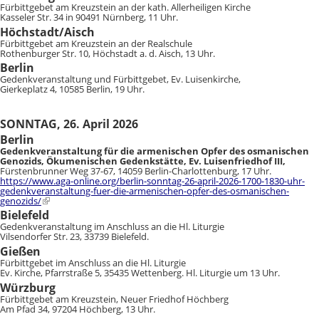
Fürbittgebet am Kreuzstein an der kath. Allerheiligen Kirche
Kasseler Str. 34 in 90491 Nürnberg, 11 Uhr.
Höchstadt/Aisch
Fürbittgebet am Kreuzstein an der Realschule
Rothenburger Str. 10, Höchstadt a. d. Aisch, 13 Uhr.
Berlin
Gedenkveranstaltung und Fürbittgebet, Ev. Luisenkirche,
Gierkeplatz 4, 10585 Berlin, 19 Uhr.
SONNTAG, 26. April 2026
Berlin
Gedenkveranstaltung für die armenischen Opfer des osmanischen
Genozids, Ökumenischen Gedenkstätte, Ev. Luisenfriedhof III,
Fürstenbrunner Weg 37-67, 14059 Berlin-Charlottenburg, 17 Uhr.
https://www.aga-online.org/berlin-sonntag-26-april-2026-1700-1830-uhr-
gedenkveranstaltung-fuer-die-armenischen-opfer-des-osmanischen-
genozids/
Bielefeld
Gedenkveranstaltung im Anschluss an die Hl. Liturgie
Vilsendorfer Str. 23, 33739 Bielefeld.
Gießen
Fürbittgebet im Anschluss an die Hl. Liturgie
Ev. Kirche, Pfarrstraße 5, 35435 Wettenberg. Hl. Liturgie um 13 Uhr.
Würzburg
Fürbittgebet am Kreuzstein, Neuer Friedhof Höchberg
Am Pfad 34, 97204 Höchberg, 13 Uhr.