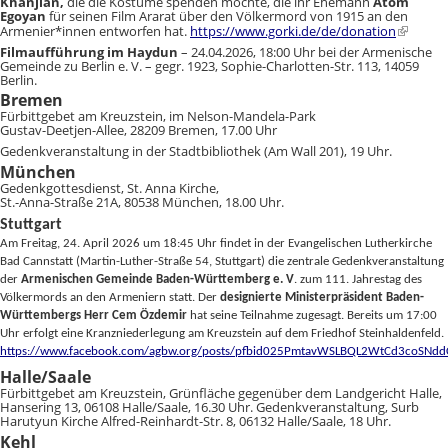
Khanjian,
die die Kostüme spenden möchte, die ihr Ehemann
Atom
Egoyan
für seinen Film Ararat über den Völkermord von 1915 an den
Armenier*innen entworfen hat.
https://www.gorki.de/de/donation
Filmaufführung im Haydun
– 24.04.2026, 18:00 Uhr bei der Armenische
Gemeinde zu Berlin e. V. – gegr. 1923, Sophie-Charlotten-Str. 113, 14059
Berlin.
Bremen
Fürbittgebet am Kreuzstein, im Nelson-Mandela-Park
Gustav-Deetjen-Allee, 28209 Bremen, 17.00 Uhr
Gedenkveranstaltung in der Stadtbibliothek (Am Wall 201), 19 Uhr.
München
Gedenkgottesdienst, St. Anna Kirche,
St.-Anna-Straße 21A, 80538 München, 18.00 Uhr.
Stuttgart
Am Freitag, 24. April 2026 um 18:45 Uhr findet in der Evangelischen Lutherkirche
Bad Cannstatt (Martin-Luther-Straße 54, Stuttgart) die zentrale Gedenkveranstaltung
der
Armenischen Gemeinde Baden-Württemberg e. V
. zum 111. Jahrestag des
Völkermords an den Armeniern statt. Der
designierte Ministerpräsident Baden-
Württembergs
Herr Cem Özdemir
hat seine Teilnahme zugesagt. Bereits um 17:00
Uhr erfolgt eine Kranzniederlegung am Kreuzstein auf dem Friedhof Steinhaldenfeld.
https://www.facebook.com/agbw.org/posts/pfbid025PmtavWSLBQL2WtCd3coSNdd
Halle/Saale
Fürbittgebet am Kreuzstein, Grünfläche gegenüber dem Landgericht Halle,
Hansering 13, 06108 Halle/Saale, 16.30 Uhr. Gedenkveranstaltung, Surb
Harutyun Kirche Alfred-Reinhardt-Str. 8, 06132 Halle/Saale, 18 Uhr.
Kehl