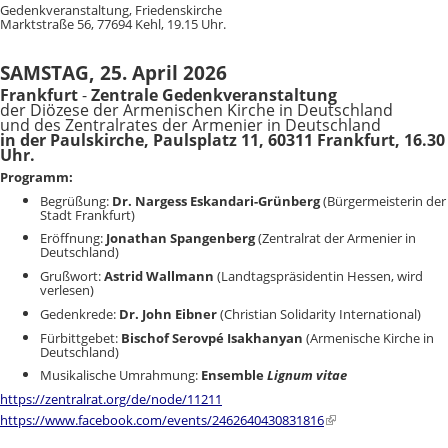
Gedenkveranstaltung, Friedenskirche
Marktstraße 56, 77694 Kehl, 19.15 Uhr.
SAMSTAG, 25. April 2026
Frankfurt
-
Zentrale Gedenkveranstaltung
der Diözese der Armenischen Kirche in Deutschland
und des Zentralrates der Armenier in Deutschland
in der Paulskirche, Paulsplatz 11, 60311 Frankfurt, 16.30
Uhr.
Programm:
Begrüßung:
Dr. Nargess Eskandari-Grünberg
(Bürgermeisterin der
Stadt Frankfurt)
Eröffnung:
Jonathan Spangenberg
(Zentralrat der Armenier in
Deutschland)
Grußwort:
Astrid Wallmann
(Landtagspräsidentin Hessen, wird
verlesen)
Gedenkrede:
Dr. John Eibner
(Christian Solidarity International)
Fürbittgebet:
Bischof Serovpé Isakhanyan
(Armenische Kirche in
Deutschland)
Musikalische Umrahmung:
Ensemble
Lignum vitae
https://zentralrat.org/de/node/11211
https://www.facebook.com/events/2462640430831816