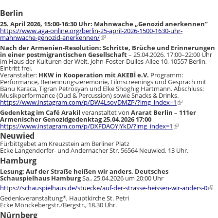
Berlin
25. April 2026, 15:00-16:30 Uhr: Mahnwache „Genozid anerkennen“
https://www.aga-online.org/berlin-25-april-2026-1500-1630-uhr-
mahnwache-genozid-anerkennen/
Nach der Armenien-Resolution: Schritte, Brüche und Erinnerungen
in einer postmigrantischen Gesellschaft
– 25.04.2026, 17:00–22:00 Uhr
im
Haus der Kulturen der Welt
, John-Foster-Dulles-Allee 10, 10557 Berlin,
Eintritt frei.
Veranstalter:
HKW in Kooperation mit
AKEBİ e.V.
Programm:
Performance, Benennungszeremonie, Filmscreenings und Gespräch mit
Banu Karaca, Tigran Petrosyan und Elke Shoghig Hartmann.
Abschluss:
Musikperformance (Oud & Percussion) sowie Snacks & Drinks.
https://www.instagram.com/p/DW4LsovDMZP/?img_index=1
Gedenktag im Café Arakil
veranstaltet von
Ararat Berlin – 111er
Armenischer Genozidgedenktag 25.04.2026 17:00
https://www.instagram.com/p/DXFDAOYjYkD/?img_index=1
Neuwied
Fürbittgebet am Kreuzstein am Berliner Platz
Ecke Langendorfer- und Andernacher Str. 56564 Neuwied, 13 Uhr.
Hamburg
Lesung: Auf der Straße heißen wir anders, Deutsches
Schauspielhaus Hamburg
Sa., 25.04.2026 um 20:00 Uhr
https://schauspielhaus.de/stuecke/auf-der-strasse-heissen-wir-anders-0
Gedenkveranstaltung*, Hauptkirche St. Petri
Ecke Mönckebergstr./Bergstr., 18.30 Uhr.
Nürnberg