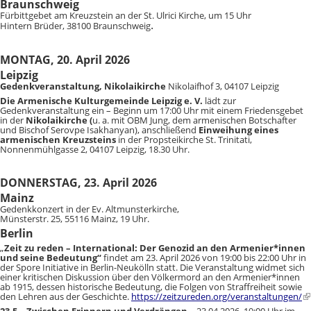
Braunschweig
Fürbittgebet am Kreuzstein an der St. Ulrici Kirche, um 15 Uhr
.
Hintern Brüder, 38100 Braunschweig
MONTAG, 20. April 2026
Leipzig
Gedenkveranstaltung, Nikolaikirche
Nikolaifhof 3, 04107 Leipzig
Die Armenische Kulturgemeinde Leipzig e. V.
lädt zur
Gedenkveranstaltung ein – Beginn um 17:00 Uhr mit einem Friedensgebet
in der
Nikolaikirche (
u. a. mit OBM Jung, dem armenischen Botschafter
und Bischof Serovpe Isakhanyan), anschließend
Einweihung eines
armenischen Kreuzsteins
in der Propsteikirche St. Trinitati,
Nonnenmühlgasse 2, 04107 Leipzig, 18.30 Uhr.
DONNERSTAG, 23. April 2026
Mainz
Gedenkkonzert in der Ev. Altmunsterkirche,
Münsterstr. 25, 55116 Mainz, 19 Uhr.
Berlin
„
Zeit zu reden – International: Der Genozid an den Armenier*innen
und seine Bedeutung“
findet am 23. April 2026 von 19:00 bis 22:00 Uhr in
der
Spore Initiative
in Berlin-Neukölln statt. Die Veranstaltung widmet sich
einer kritischen Diskussion über den Völkermord an den Armenier*innen
ab 1915, dessen historische Bedeutung, die Folgen von Straffreiheit sowie
den Lehren aus der Geschichte.
https://zeitzureden.org/veranstaltungen/