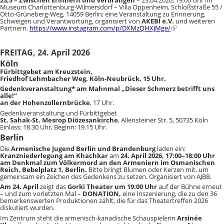
23,5 – Zwischen Erinnern und Verdrängen
– 23.04.2026, 19:00 Uhr im
Museum Charlottenburg-Wilmersdorf – Villa Oppenheim
, Schloßstraße 55 /
Otto-Grüneberg-Weg, 14059 Berlin; eine Veranstaltung zu Erinnerung,
Schweigen und Verantwortung, organisiert von
AKEBİ e.V.
und weiteren
Partnern.
https://www.instagram.com/p/DXMzQHXjMge/
FREITAG, 24. April 2026
Köln
Fürbittgebet am Kreuzstein,
Friedhof Lehmbacher Weg, Köln-Neubrück, 15 Uhr.
Gedenkveranstaltung* am Mahnmal „Dieser Schmerz betrifft uns
alle!“
an der Hohenzollernbrücke
, 17 Uhr.
Gedenkveranstaltung und Fürbittgebet
St. Sahak-St. Mesrop Diözesankirche
, Allensteiner Str. 5, 50735 Köln
Einlass: 18.30 Uhr, Beginn: 19.15 Uhr.
Berlin
Die
Armenische Jugend Berlin und Brandenburg
laden ein:
Kranzniederlegung am Khachkar
am
24. April 2026, 17:00–18:00 Uhr
am Denkmal zum Völkermord an den Armeniern im Osmanischen
Reich, Bebelplatz 1, Berlin.
Bitte bringt Blumen oder Kerzen mit, um
gemeinsam ein Zeichen des Gedenkens zu setzen. Organisiert von AJBB.
Am 24. April
zeigt das
Gorki Theater um 19:00 Uhr
auf der Bühne erneut
– und zum vorletzten Mal –
DONATION,
eine Inszenierung, die zu den 36
bemerkenswerten Produktionen zählt, die für das Theatertreffen 2026
diskutiert wurden.
Im Zentrum steht die armenisch-kanadische Schauspielerin
Arsinée