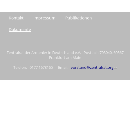
Kontakt
Impressum
Publikationen
Dokumente
Zentralrat der Armenier in Deutschland e.V. Postfach 703040, 60567
Frankfurt am Main
Telefon: 0177 1678165 Email:
vorstand@zentralrat.org