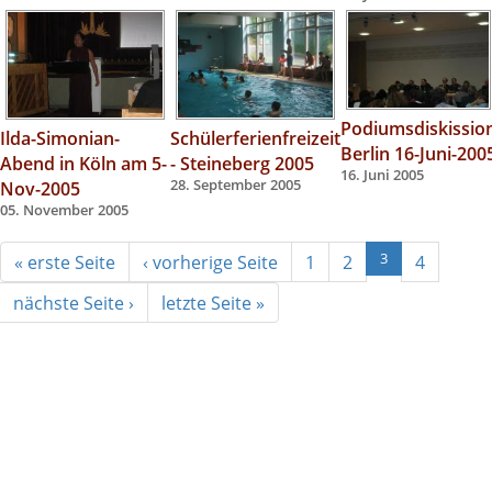
Podiumsdiskissio
Ilda-Simonian-
Schülerferienfreizeit
Berlin 16-Juni-200
Abend in Köln am 5-
- Steineberg 2005
16. Juni 2005
Nov-2005
28. September 2005
05. November 2005
« erste Seite
‹ vorherige Seite
1
2
3
4
nächste Seite ›
letzte Seite »